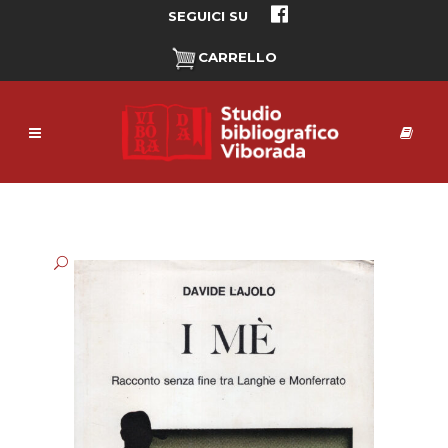
SEGUICI SU
CARRELLO