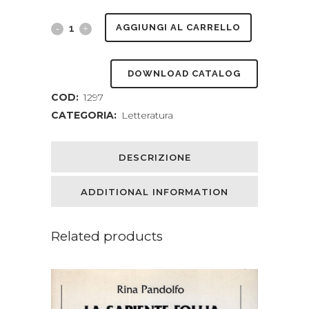
I
AGGIUNGI AL CARRELLO
mè
DOWNLOAD CATALOG
racconto
COD:
1297
senza
CATEGORIA:
Letteratura
fine
tra
DESCRIZIONE
Langhe
ADDITIONAL INFORMATION
e
Monferrato.
Related products
Con
una
lettera