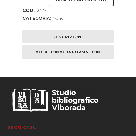
rivoluzionari
COD:
2327
quantity
CATEGORIA:
Varie
DESCRIZIONE
ADDITIONAL INFORMATION
SEGUICI SU