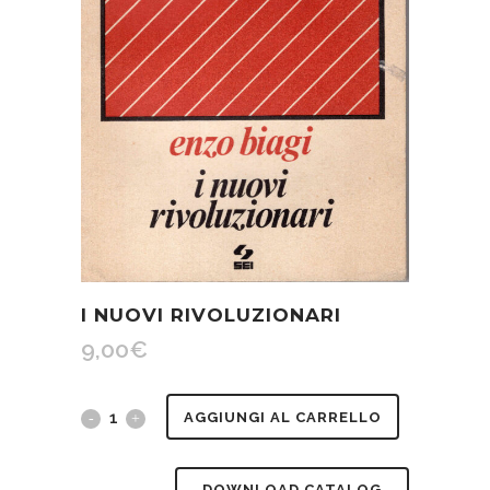
I NUOVI RIVOLUZIONARI
9,00
€
I
AGGIUNGI AL CARRELLO
nuovi
DOWNLOAD CATALOG