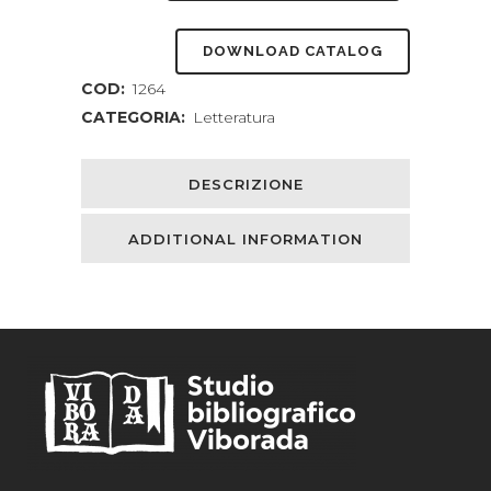
signori
DOWNLOAD CATALOG
scaduti.
COD:
1264
Romanzo
CATEGORIA:
Letteratura
quantity
DESCRIZIONE
ADDITIONAL INFORMATION