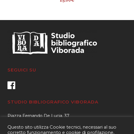
25,00
€
SEGUICI SU
STUDIO BIBLIOGRAFICO VIBORADA
Piazza Fernando De Lucia, 37
00139 – Roma
Questo sito utilizza Cookie tecnici, necessari al suo
Tel.
3400596959 – 3404632889
corretto funzionamento e cookie di profilazione,