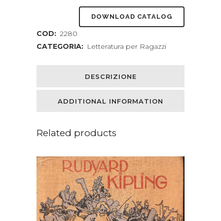
leone
DOWNLOAD CATALOG
alato
COD:
2280
quantity
CATEGORIA:
Letteratura per Ragazzi
DESCRIZIONE
ADDITIONAL INFORMATION
Related products