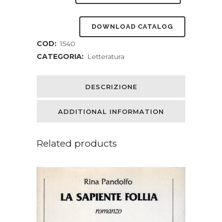
libro
DOWNLOAD CATALOG
dei
COD:
1540
buoni
CATEGORIA:
Letteratura
incontri
di
DESCRIZIONE
guerra
ADDITIONAL INFORMATION
e
di
Related products
pace
quantity