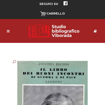
SEGUICI SU
CARRELLO