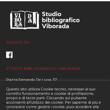
SEGUICI SU
STUDIO BIBLIOGRAFICO VIBORADA
Piazza Fernando De Lucia, 37
00139 – Roma
Questo sito utilizza Cookie tecnici, necessari al suo
Tel.
3400596959 – 3404632889
corretto funzionamento e cookie di profilazione,
propri e di terze parti. Cliccando sul pulsante
email.
info@viborada.it
acconsenti all'utilizzo dei cookie. Per saperne di più e
conoscere come gestire i cookie, puoi accedere alla