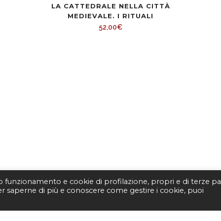
LA CATTEDRALE NELLA CITTÀ
MEDIEVALE. I RITUALI
52,00
€
to funzionamento e cookie di profilazione, propri e di terze par
Per saperne di più e conoscere come gestire i cookie, puoi