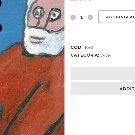
Il
AGGIUNGI A
vangelo
di
COD:
1693
Venturino,
CATEGORIA:
Arte
una
preziosa
collezione
ADDIT
quantity