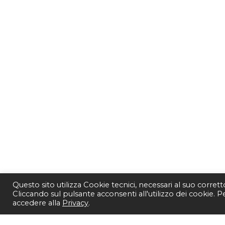
Questo sito utilizza Cookie tecnici, necessari al suo corret
Cliccando sul pulsante acconsenti all'utilizzo dei cookie. 
accedere alla
Privacy
.