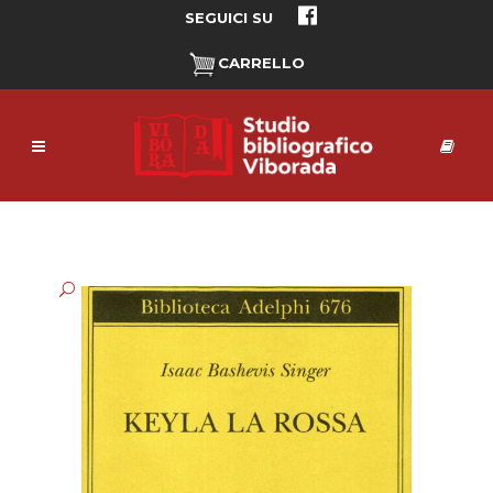
SEGUICI SU
CARRELLO