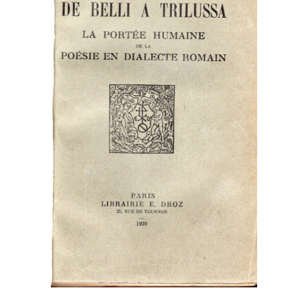
e
criminaloide
quantity