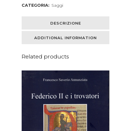
in
CATEGORIA:
Saggi
rapporto
all'antropologia,
DESCRIZIONE
giurisprudenza
ADDITIONAL INFORMATION
e
alle
Related products
discipline
carcerarie.
Aggiuntavi
la
Teoria
della
tutela