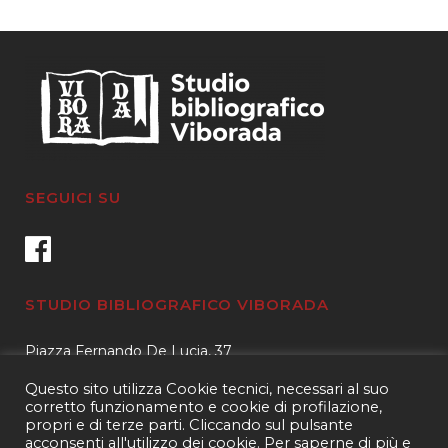
SEGUICI SU
STUDIO BIBLIOGRAFICO VIBORADA
Piazza Fernando De Lucia, 37
00139 – Roma
Questo sito utilizza Cookie tecnici, necessari al suo
Tel.
3400596959 – 3404632889
corretto funzionamento e cookie di profilazione,
propri e di terze parti. Cliccando sul pulsante
email.
info@viborada.it
acconsenti all'utilizzo dei cookie. Per saperne di più e