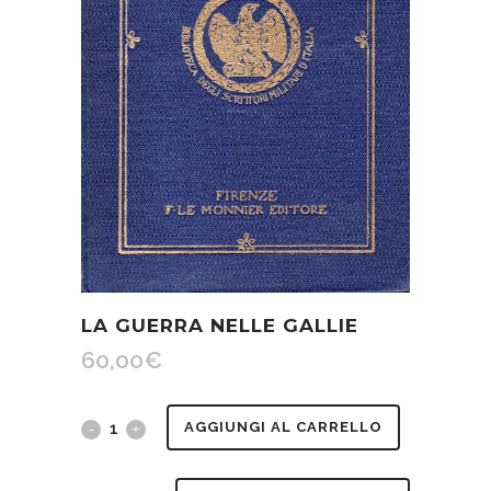
LA GUERRA NELLE GALLIE
60,00
€
La
AGGIUNGI AL CARRELLO
guerra