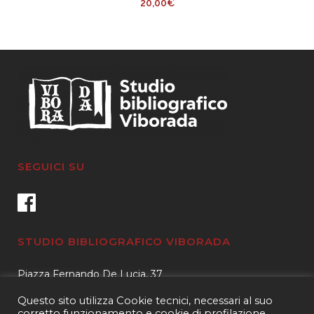
20,00
€
SEGUICI SU
STUDIO BIBLIOGRAFICO VIBORADA
Piazza Fernando De Lucia, 37
00139 – Roma
Questo sito utilizza Cookie tecnici, necessari al suo
Tel.
3400596959 – 3404632889
corretto funzionamento e cookie di profilazione,