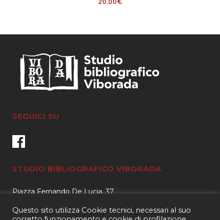
20,00
€
SEGUICI SU
STUDIO BIBLIOGRAFICO VIBORADA
Piazza Fernando De Lucia, 37
00139 – Roma
Questo sito utilizza Cookie tecnici, necessari al suo
Tel.
3400596959 – 3404632889
corretto funzionamento e cookie di profilazione,