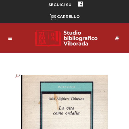
SEGUICI SU
CARRELLO