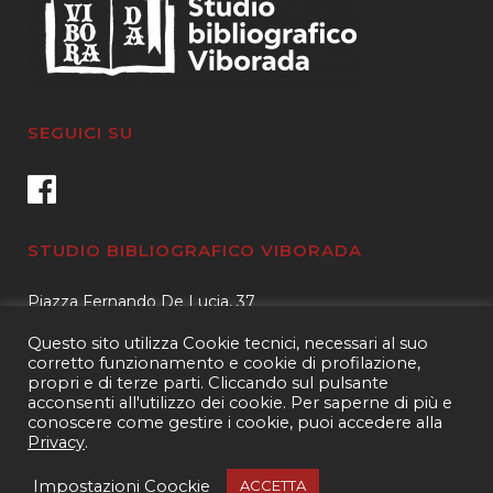
SEGUICI SU
STUDIO BIBLIOGRAFICO VIBORADA
Piazza Fernando De Lucia, 37
00139 – Roma
Questo sito utilizza Cookie tecnici, necessari al suo
Tel.
3400596959 – 3404632889
corretto funzionamento e cookie di profilazione,
propri e di terze parti. Cliccando sul pulsante
email.
info@viborada.it
acconsenti all'utilizzo dei cookie. Per saperne di più e
conoscere come gestire i cookie, puoi accedere alla
Privacy
.
Copyright 2021
Studio bibliografico Viborada
| P.IVA 15963971005|
Web
Impostazioni Coockie
ACCETTA