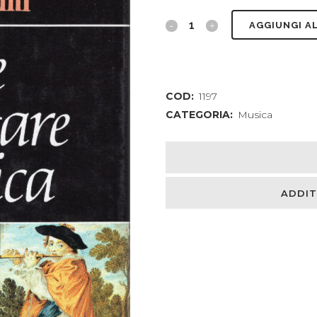
L'arte
AGGIUNGI A
di
ascoltare
COD:
1197
la
CATEGORIA:
Musica
musica
quantity
ADDIT