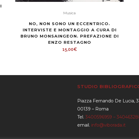
I
Musica
NO, NON SONO UN ECCENTRICO.
INTERVISTE E MONTAGGIO A CURA DI
BRUNO MONSAINGEON. PREFAZIONE DI
ENZO RESTAGNO
15,00
€
STUDIO BIBLIOGRAFI
Piazza Fernando De Lucia, 
00139 – Roma
Tel.
3400596959 – 3404632
email.
info@viborada.it