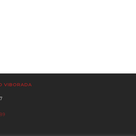
CO VIBORADA
37
889