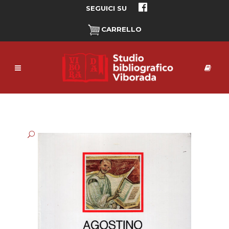
SEGUICI SU
CARRELLO