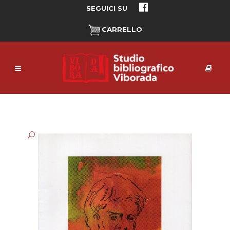
SEGUICI SU
CARRELLO