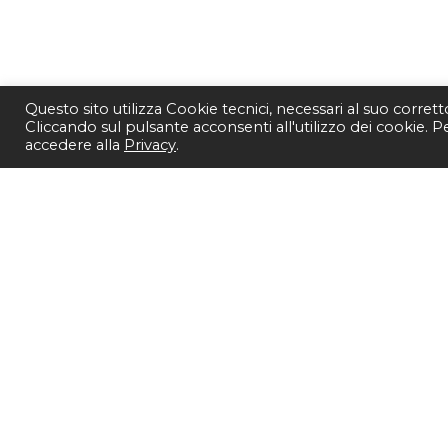
Questo sito utilizza Cookie tecnici, necessari al suo corret
Cliccando sul pulsante acconsenti all'utilizzo dei cookie. 
accedere alla
Privacy
.
SEGUICI SU