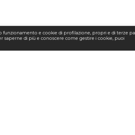
to funzionamento e cookie di profilazione, propri e di terze par
Per saperne di più e conoscere come gestire i cookie, puoi
STUDIO BIBLIOGRAFI
Piazza Fernando De Lucia, 
00139 – Roma
Tel.
3400596959 – 3404632
email.
info@viborada.it