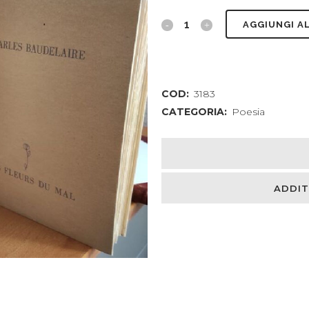
Les
AGGIUNGI A
fleurs
du
COD:
3183
mal
CATEGORIA:
Poesia
quantity
ADDIT