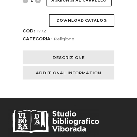
Letture
AGGIUNGI AL CARRELLO
bibliche
DOWNLOAD CATALOG
per
COD:
1772
la
CATEGORIA:
Religione
preghiera
e
DESCRIZIONE
per
ADDITIONAL INFORMATION
la
vita
:
passi
scelti
e