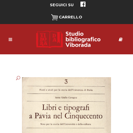
SEGUICI SU
CARRELLO