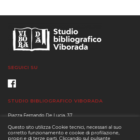
SEGUICI SU
STUDIO BIBLIOGRAFICO VIBORADA
Piazza Fernando De Lucia, 37
00139 – Roma
Questo sito utilizza Cookie tecnici, necessari al suo
Tel.
3400596959 – 3404632889
corretto funzionamento e cookie di profilazione,
propri e di terze parti. Cliccando sul pulsante
email.
info@viborada.it