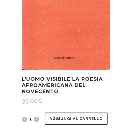
L’UOMO VISIBILE LA POESIA
AFROAMERICANA DEL
NOVECENTO
35,00
€
L'uomo
AGGIUNGI AL CARRELLO
visibile