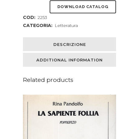
DOWNLOAD CATALOG
la
COD:
2253
poesia
CATEGORIA:
Letteratura
afroamericana
del
DESCRIZIONE
Novecento
ADDITIONAL INFORMATION
quantity
Related products