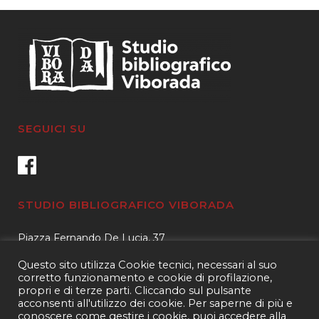
SEGUICI SU
STUDIO BIBLIOGRAFICO VIBORADA
Piazza Fernando De Lucia, 37
00139 – Roma
Questo sito utilizza Cookie tecnici, necessari al suo
Tel.
3400596959 – 3404632889
corretto funzionamento e cookie di profilazione,
propri e di terze parti. Cliccando sul pulsante
email.
info@viborada.it
acconsenti all'utilizzo dei cookie. Per saperne di più e
conoscere come gestire i cookie, puoi accedere alla