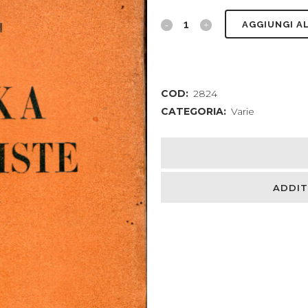
Mafarka
AGGIUNGI A
le
futuriste.
COD:
2824
Roman
CATEGORIA:
Varie
africain
quantity
ADDIT