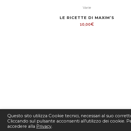
Varie
LE RICETTE DI MAXIM’S
10,00
€
Questo sito utilizza Cookie tecnici, necessari al suo corret
Cliccando sul pulsante acconsenti all'utilizzo dei cookie. 
accedere alla
Privacy
.