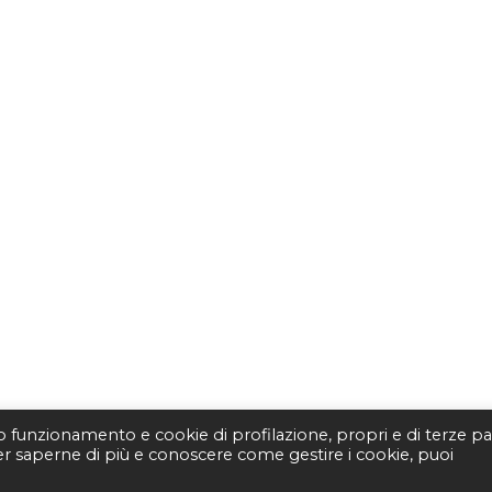
to funzionamento e cookie di profilazione, propri e di terze par
Per saperne di più e conoscere come gestire i cookie, puoi