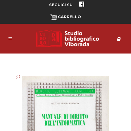
SEGUICI SU
CARRELLO