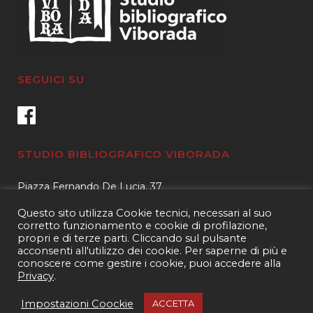
SEGUICI SU
STUDIO BIBLIOGRAFICO VIBORADA
Piazza Fernando De Lucia, 37
00139 – Roma
Questo sito utilizza Cookie tecnici, necessari al suo
Tel.
3400596959 – 3404632889
corretto funzionamento e cookie di profilazione,
propri e di terze parti. Cliccando sul pulsante
email.
info@viborada.it
acconsenti all'utilizzo dei cookie. Per saperne di più e
conoscere come gestire i cookie, puoi accedere alla
Privacy
.
Copyright 2021
Studio bibliografico Viborada
| P.IVA 15963971005|
Web
Impostazioni Coockie
ACCETTA