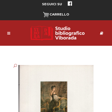
SEGUICI SU
CARRELLO