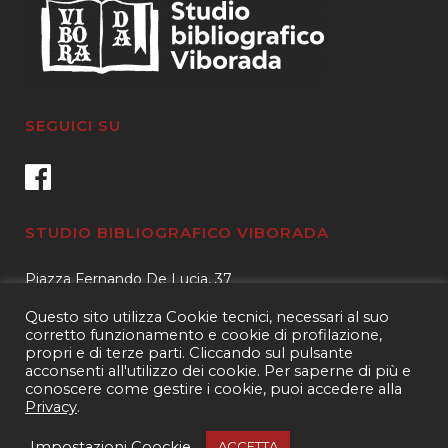
SEGUICI SU
STUDIO BIBLIOGRAFICO VIBORADA
Piazza Fernando De Lucia, 37
00139 – Roma
Questo sito utilizza Cookie tecnici, necessari al suo
Tel.
3400596959 – 3404632889
corretto funzionamento e cookie di profilazione,
propri e di terze parti. Cliccando sul pulsante
email.
info@viborada.it
acconsenti all'utilizzo dei cookie. Per saperne di più e
conoscere come gestire i cookie, puoi accedere alla
Privacy
.
Copyright 2021
Studio bibliografico Viborada
| P.IVA 15963971005|
Web
Impostazioni Coockie
ACCETTA