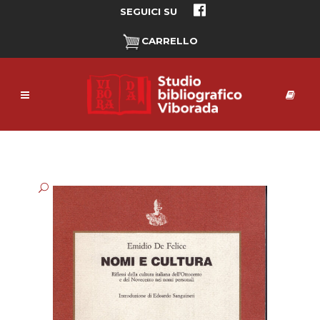
SEGUICI SU
CARRELLO