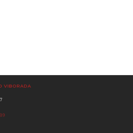
CO VIBORADA
37
889