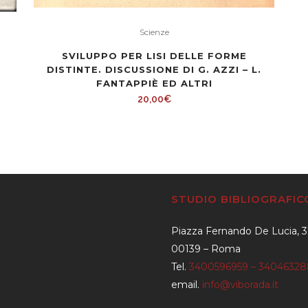
Scienze
SVILUPPO PER LISI DELLE FORME
DISTINTE. DISCUSSIONE DI G. AZZI – L.
FANTAPPIÈ ED ALTRI
20,00
€
STUDIO BIBLIOGRAFI
Piazza Fernando De Lucia, 
00139 – Roma
Tel.
3400596959 – 3404632
email.
info@viborada.it