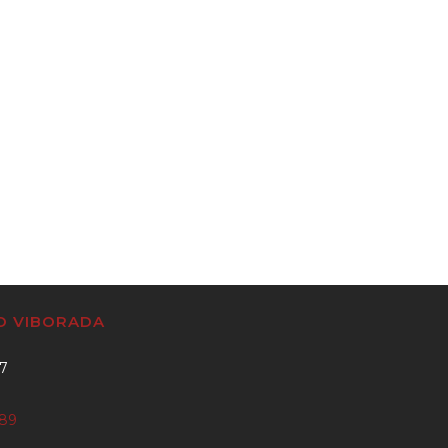
CO VIBORADA
37
889