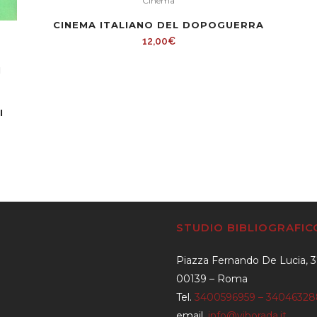
Cinema
CINEMA ITALIANO DEL DOPOGUERRA
12,00
€
N
I
STUDIO BIBLIOGRAFI
Piazza Fernando De Lucia, 
00139 – Roma
Tel.
3400596959 – 3404632
email.
info@viborada.it