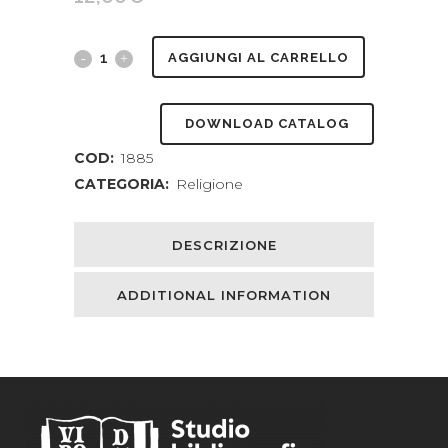
Oltre
AGGIUNGI AL CARRELLO
la
DOWNLOAD CATALOG
vita.
COD:
1885
Studio
CATEGORIA:
Religione
di
facoltà
DESCRIZIONE
umane
ADDITIONAL INFORMATION
ancora
ignote.
Traduzione
dall'undecima