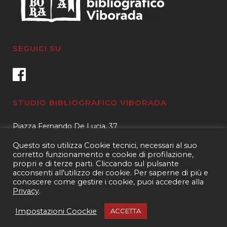
edizione
inglese,
con
SEGUICI SU
note
del
dr.
STUDIO BIBLIOGRAFICO VIBORADA
Rinaldo
Piazza Fernando De Lucia, 37
00139 – Roma
Pitoni
Questo sito utilizza Cookie tecnici, necessari al suo
Tel.
3400596959 – 3404632889
corretto funzionamento e cookie di profilazione,
quantity
propri e di terze parti. Cliccando sul pulsante
email.
info@viborada.it
acconsenti all'utilizzo dei cookie. Per saperne di più e
conoscere come gestire i cookie, puoi accedere alla
Privacy
.
Copyright 2021
Studio bibliografico Viborada
| P.IVA 15963971005|
Web
Impostazioni Coockie
ACCETTA
& Com®
|
Privacy e Cookies