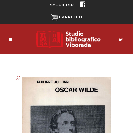
SEGUICI SU
CARRELLO