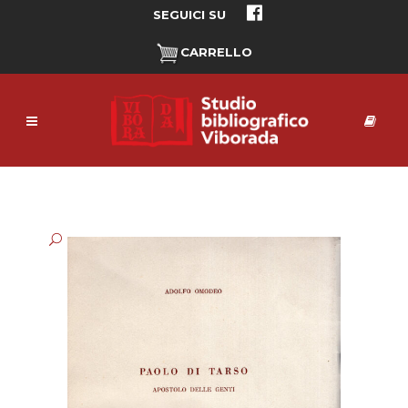
SEGUICI SU
CARRELLO