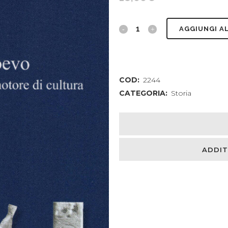
Pisa
AGGIUNGI A
nel
Medioevo.
COD:
2244
Potenza
CATEGORIA:
Storia
sul
mare
e
ADDIT
motore
di
cultura
quantity