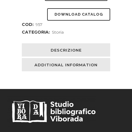
e
DOWNLOAD CATALOG
partecipazione
COD:
957
nelle
CATEGORIA:
Storia
città
dell'impero
DESCRIZIONE
romano.
ADDITIONAL INFORMATION
quantity