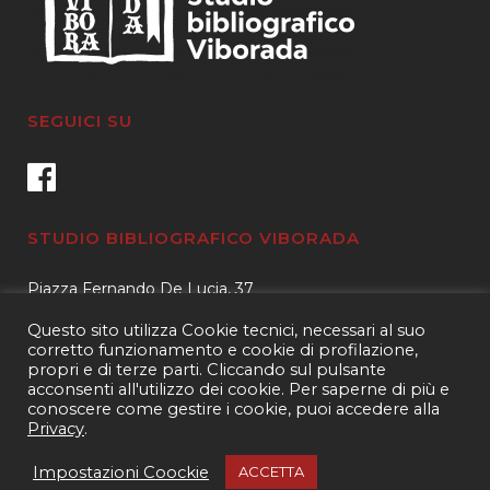
SEGUICI SU
STUDIO BIBLIOGRAFICO VIBORADA
Piazza Fernando De Lucia, 37
00139 – Roma
Questo sito utilizza Cookie tecnici, necessari al suo
Tel.
3400596959 – 3404632889
corretto funzionamento e cookie di profilazione,
propri e di terze parti. Cliccando sul pulsante
email.
info@viborada.it
acconsenti all'utilizzo dei cookie. Per saperne di più e
conoscere come gestire i cookie, puoi accedere alla
Privacy
.
Copyright 2021
Studio bibliografico Viborada
| P.IVA 15963971005|
Web
Impostazioni Coockie
ACCETTA