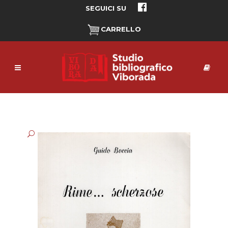
SEGUICI SU
CARRELLO