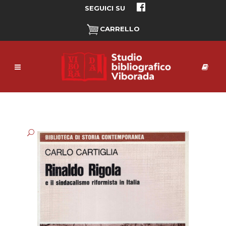
SEGUICI SU
CARRELLO