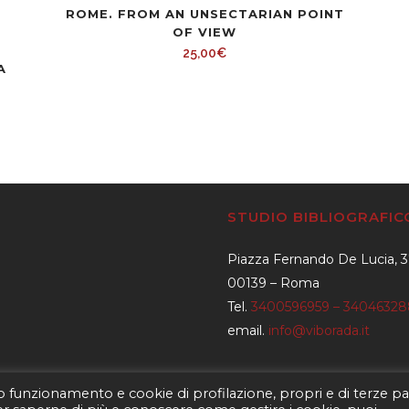
ROME. FROM AN UNSECTARIAN POINT
OF VIEW
25,00
€
A
STUDIO BIBLIOGRAFI
Piazza Fernando De Lucia, 
00139 – Roma
Tel.
3400596959 – 3404632
email.
info@viborada.it
to funzionamento e cookie di profilazione, propri e di terze par