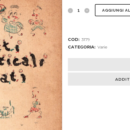
Scherzetti
AGGIUNGI A
grammaticali
illustrati
COD:
3179
quantity
CATEGORIA:
Varie
ADDIT