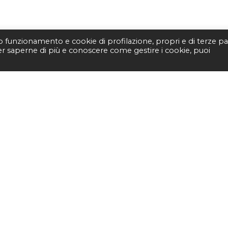
to funzionamento e cookie di profilazione, propri e di terze par
Per saperne di più e conoscere come gestire i cookie, puoi
STUDIO BIBLIOGRAFI
Piazza Fernando De Lucia, 
00139 – Roma
Tel.
3400596959 – 3404632
email.
info@viborada.it
21
Studio bibliografico Viborada
| P.IVA 15963971005|
Web & Com®
|
Pri