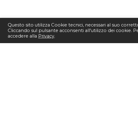
Questo sito utilizza Cookie tecnici, necessari al suo corret
Cliccando sul pulsante acconsenti all'utilizzo dei cookie. 
accedere alla
Privacy
.
SEGUICI SU
Copyright 20