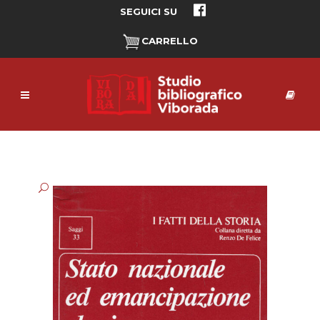
SEGUICI SU
CARRELLO