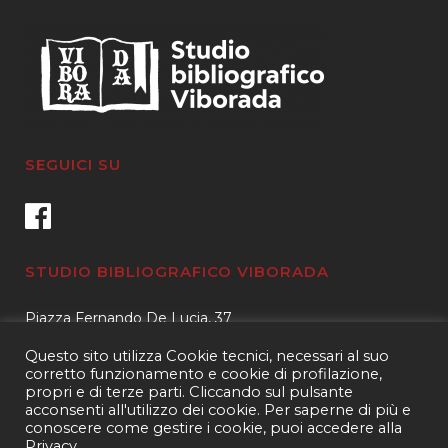
SEGUICI SU
STUDIO BIBLIOGRAFICO VIBORADA
Piazza Fernando De Lucia, 37
00139 – Roma
Questo sito utilizza Cookie tecnici, necessari al suo
Tel.
3400596959 – 3404632889
corretto funzionamento e cookie di profilazione,
propri e di terze parti. Cliccando sul pulsante
email.
info@viborada.it
acconsenti all'utilizzo dei cookie. Per saperne di più e
conoscere come gestire i cookie, puoi accedere alla
Privacy
.