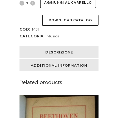
Stravinsky.
AGGIUNGI AL CARRELLO
Traduzione
DOWNLOAD CATALOG
dal
COD:
1431
francese
CATEGORIA:
Musica
di
Lorenzo
DESCRIZIONE
Pellizzari
ADDITIONAL INFORMATION
quantity
Related products