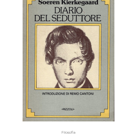
Alderiso).
quantity
Filosofia