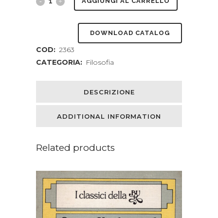
Sul
AGGIUNGI AL CARRELLO
problema
DOWNLOAD CATALOG
della
COD:
2363
cognizione
CATEGORIA:
Filosofia
e
in
DESCRIZIONE
generale
ADDITIONAL INFORMATION
dello
spirito.
Related products
(A
cura
di
Felice