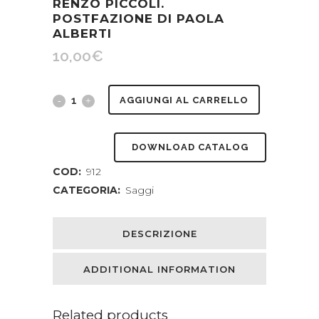
RENZO PICCOLI.
POSTFAZIONE DI PAOLA
ALBERTI
10,00
€
Teoria
AGGIUNGI AL CARRELLO
della
DOWNLOAD CATALOG
religione.
COD:
912
Testo
CATEGORIA:
Saggi
stabilito
e
DESCRIZIONE
presentato
ADDITIONAL INFORMATION
da
Thadée
Related products