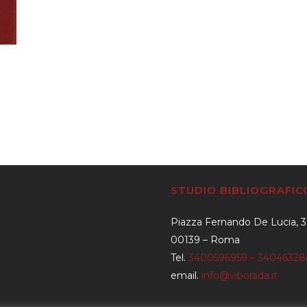
STUDIO BIBLIOGRAFI
Piazza Fernando De Lucia, 
00139 – Roma
Tel.
3400596959 – 3404632
email.
info@viborada.it