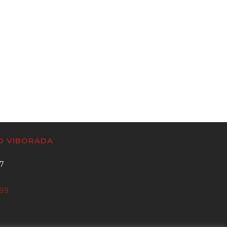
CO VIBORADA
37
889