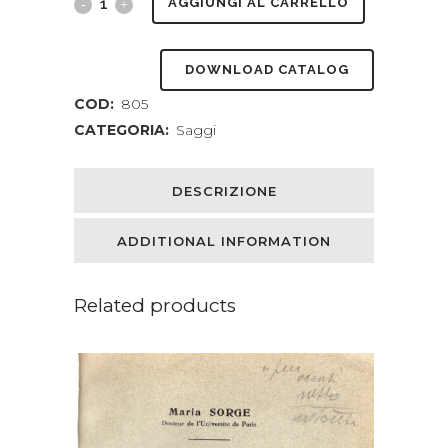
The
AGGIUNGI AL CARRELLO
mechanics
DOWNLOAD CATALOG
of
COD:
805
the
CATEGORIA:
Saggi
earth's
atmosphere,
DESCRIZIONE
a
ADDITIONAL INFORMATION
collection
of
Related products
translations
quantity