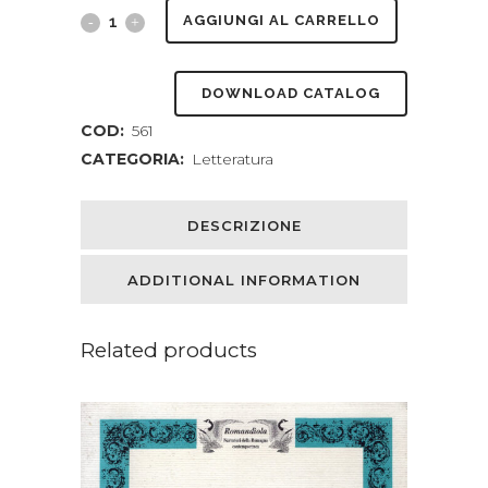
Tutti
AGGIUNGI AL CARRELLO
i
DOWNLOAD CATALOG
racconti
COD:
561
e
CATEGORIA:
Letteratura
le
poesie.
DESCRIZIONE
Introduzione
ADDITIONAL INFORMATION
di
Carlo
Related products
Izzo.
quantity