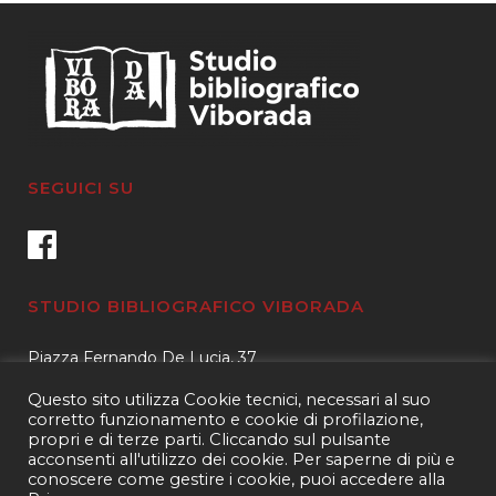
SEGUICI SU
STUDIO BIBLIOGRAFICO VIBORADA
Piazza Fernando De Lucia, 37
00139 – Roma
Questo sito utilizza Cookie tecnici, necessari al suo
Tel.
3400596959 – 3404632889
corretto funzionamento e cookie di profilazione,
propri e di terze parti. Cliccando sul pulsante
email.
info@viborada.it
acconsenti all'utilizzo dei cookie. Per saperne di più e
conoscere come gestire i cookie, puoi accedere alla