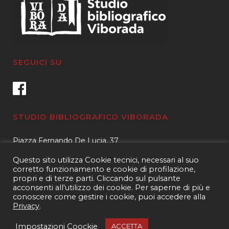
SEGUICI SU
STUDIO BIBLIOGRAFICO VIBORADA
Piazza Fernando De Lucia, 37
00139 – Roma
Questo sito utilizza Cookie tecnici, necessari al suo
Tel.
3400596959 – 3404632889
corretto funzionamento e cookie di profilazione,
propri e di terze parti. Cliccando sul pulsante
email.
info@viborada.it
acconsenti all'utilizzo dei cookie. Per saperne di più e
conoscere come gestire i cookie, puoi accedere alla
Privacy
.
Copyright 2021
Studio bibliografico Viborada
| P.IVA 15963971005|
Web
Impostazioni Coockie
ACCETTA