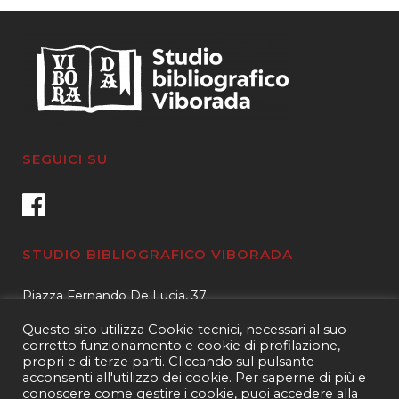
SEGUICI SU
STUDIO BIBLIOGRAFICO VIBORADA
Piazza Fernando De Lucia, 37
00139 – Roma
Questo sito utilizza Cookie tecnici, necessari al suo
Tel.
3400596959 – 3404632889
corretto funzionamento e cookie di profilazione,
propri e di terze parti. Cliccando sul pulsante
email.
info@viborada.it
acconsenti all'utilizzo dei cookie. Per saperne di più e
conoscere come gestire i cookie, puoi accedere alla