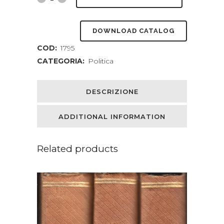
pensiero
DOWNLOAD CATALOG
politico
COD:
1795
degli
CATEGORIA:
Politica
autori
del
DESCRIZIONE
"Federalist"
ADDITIONAL INFORMATION
quantity
Related products