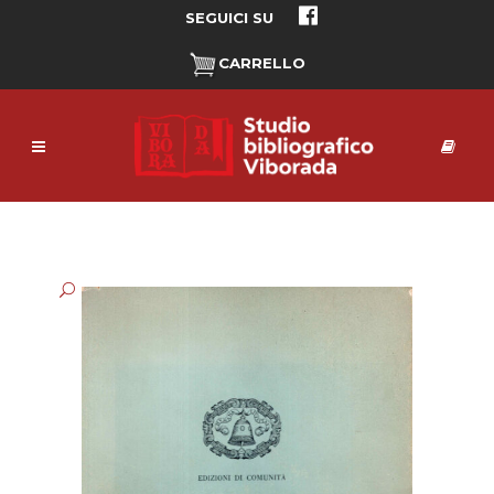
SEGUICI SU
CARRELLO