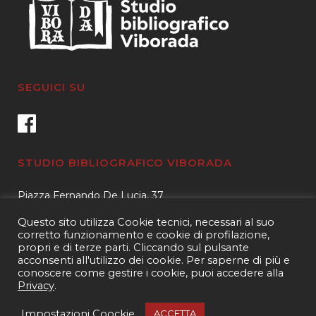
SEGUICI SU
STUDIO BIBLIOGRAFICO VIBORADA
Piazza Fernando De Lucia, 37
00139 – Roma
Questo sito utilizza Cookie tecnici, necessari al suo
Tel.
3400596959 – 3404632889
corretto funzionamento e cookie di profilazione,
propri e di terze parti. Cliccando sul pulsante
email.
info@viborada.it
acconsenti all'utilizzo dei cookie. Per saperne di più e
conoscere come gestire i cookie, puoi accedere alla
Privacy
.
Copyright 2021
Studio bibliografico Viborada
| P.IVA 15963971005|
Web
Impostazioni Coockie
ACCETTA