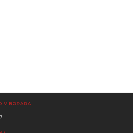
CO VIBORADA
37
889