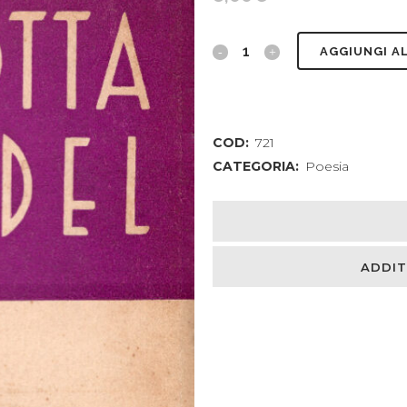
La
AGGIUNGI A
città
proibita.
COD:
721
V
CATEGORIA:
Poesia
edizione
illustrata
con
ADDIT
incisioni
originali
di
Pierre